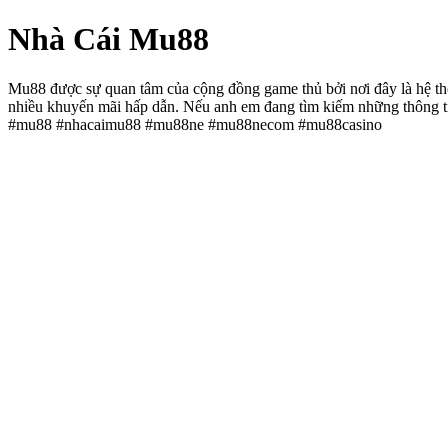
Nhà Cái Mu88
Mu88 được sự quan tâm của cộng đồng game thủ bởi nơi đây là hệ thố
nhiều khuyến mãi hấp dẫn. Nếu anh em đang tìm kiếm những thông tin
#mu88 #nhacaimu88 #mu88ne #mu88necom #mu88casino